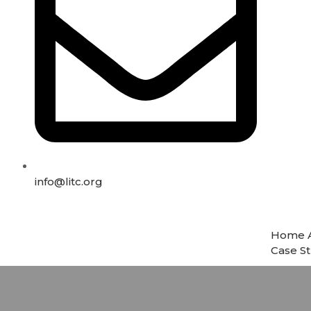
info@litc.org
Home
Case S