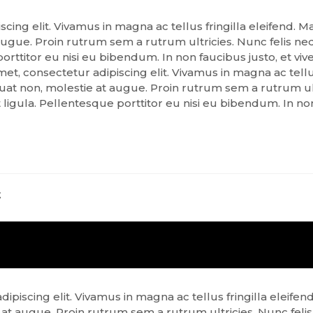
ng elit. Vivamus in magna ac tellus fringilla eleifend. Maur
ue. Proin rutrum sem a rutrum ultricies. Nunc felis neq
ttitor eu nisi eu bibendum. In non faucibus justo, et vive
 consectetur adipiscing elit. Vivamus in magna ac tellus fr
t non, molestie at augue. Proin rutrum sem a rutrum ultr
gula. Pellentesque porttitor eu nisi eu bibendum. In non 
t
iscing elit. Vivamus in magna ac tellus fringilla eleifend. 
t augue. Proin rutrum sem a rutrum ultricies. Nunc felis