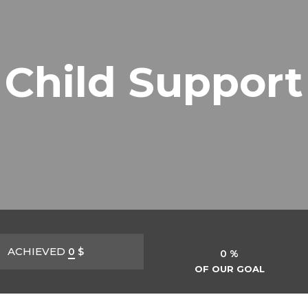
Child Support
ACHIEVED
0
$
0 %
OF OUR GOAL