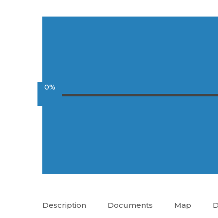
0%
Description
Documents
Map
D