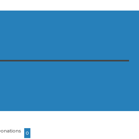
onations
0